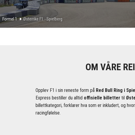
Formel 1
Østerrike F1 - Spielberg
OM VÅRE REI
Opplev F1 i sin reneste form på
Red Bull Ring i Spi
Express bestiller du alltid
offisielle billetter
til
Øste
billettkategori, forklarer hva som er inkludert, og hvo
racingfølelse.