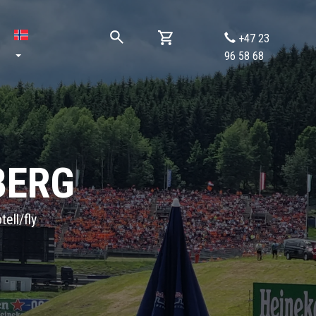
+47 23
96 58 68
BERG
tell/fly