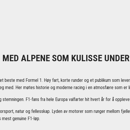
 MED ALPENE SOM KULISSE UNDER
det beste med Formel 1. Høy fart, korte runder og et publikum som leve
eg med. Her møtes historie og moderne racing i en atmosfære som er li
temningen. F1-fans fra hele Europa valfarter hit hvert år for å oppleve
rsport, natur og fellesskap. Lyden av motorer som runger mellom fjell
ts mest genuine F1-løp.