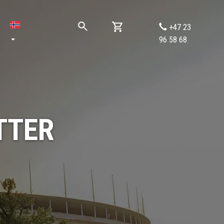
+47 23
96 58 68
TTER