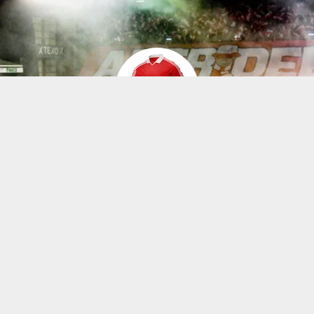
HISTORIEN TIL ABERDEEN FC
Aberdeen FC, ofte kalt The Dons, ble stiftet i 1903 og er
en av Skottlands mest suksessrike klubber utenfor
Glasgow. Klubben har sitt hjem på Pittodrie Stadium ved
Nordsjøkysten, en arena som oser av tradisjon og
lidenskap.
På 1980-tallet, under ledelse av Alex Ferguson, nådde
Aberdeen sine største triumfer – inkludert tre ligatitler,