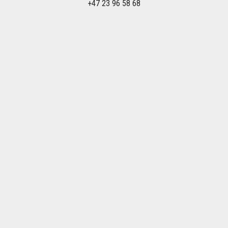
+47 23 96 58 68
Om Olkaexpress.no
Olkaexpress.no inngår i OLKA Sportresor AB som i løpet av