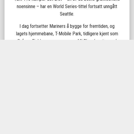
noensinne – har en World Series-tittel fortsatt unngått
Seattle.
I dag fortsetter Mariners å bygge for fremtiden, og
lagets hjemmebane, T-Mobile Park, tidligere kjent som
Safeco Field, regnes som en av MLB’s vakreste, med
utsikt over Seattles skyline og Puget Sound.
Rivaliseringen med Houston Astros og Texas Rangers
sørger for at kampene i AL West alltid byr på dramatikk.
Seattle Mariners er en klubb med en lojal fanbase og en
historie fylt med legendariske spillere, ikoniske øyeblikk
og håpet om den etterlengtede første World Series-
tittelen.