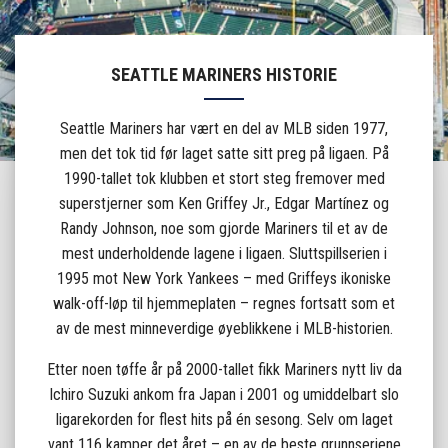
SEATTLE MARINERS HISTORIE
Seattle Mariners har vært en del av MLB siden 1977,
men det tok tid før laget satte sitt preg på ligaen. På
1990-tallet tok klubben et stort steg fremover med
superstjerner som Ken Griffey Jr., Edgar Martínez og
Randy Johnson, noe som gjorde Mariners til et av de
mest underholdende lagene i ligaen. Sluttspillserien i
1995 mot New York Yankees – med Griffeys ikoniske
walk-off-løp til hjemmeplaten – regnes fortsatt som et
av de mest minneverdige øyeblikkene i MLB-historien.
Etter noen tøffe år på 2000-tallet fikk Mariners nytt liv da
Ichiro Suzuki ankom fra Japan i 2001 og umiddelbart slo
ligarekorden for flest hits på én sesong. Selv om laget
vant 116 kamper det året – en av de beste grunnseriene