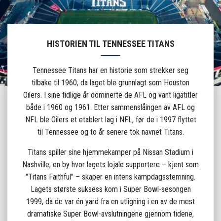
HISTORIEN TIL TENNESSEE TITANS
Tennessee Titans har en historie som strekker seg
tilbake til 1960, da laget ble grunnlagt som Houston
Oilers. I sine tidlige år dominerte de AFL og vant ligatitler
både i 1960 og 1961. Etter sammenslåingen av AFL og
NFL ble Oilers et etablert lag i NFL, før de i 1997 flyttet
til Tennessee og to år senere tok navnet Titans.
Titans spiller sine hjemmekamper på Nissan Stadium i
Nashville, en by hvor lagets lojale supportere – kjent som
"Titans Faithful" – skaper en intens kampdagsstemning.
Lagets største suksess kom i Super Bowl-sesongen
1999, da de var én yard fra en utligning i en av de mest
dramatiske Super Bowl-avslutningene gjennom tidene,