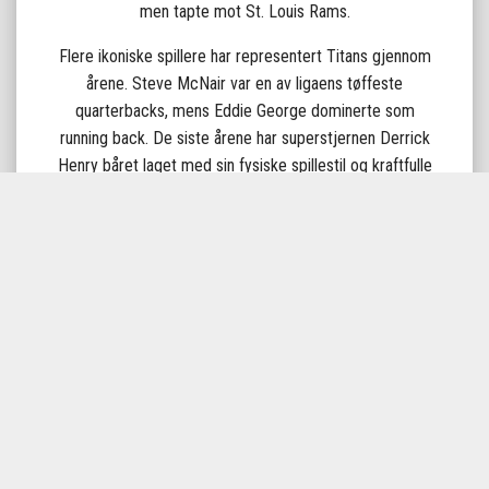
men tapte mot St. Louis Rams.
Flere ikoniske spillere har representert Titans gjennom
årene. Steve McNair var en av ligaens tøffeste
quarterbacks, mens Eddie George dominerte som
running back. De siste årene har superstjernen Derrick
Henry båret laget med sin fysiske spillestil og kraftfulle
rushing.
Rivaliseringen med Indianapolis Colts, Houston Texans og
Jacksonville Jaguars gjør Titans til et av de mest
spennende lagene i AFC South. Tennessee Titans er et
lag bygget på styrke, tradisjon og besluttsomhet – og å
se dem spille i Nashville er en opplevelse hvor klassisk
NFL-atmosfære møter en by fylt med musikk, lidenskap
og fotballkultur.