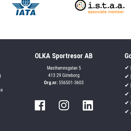
OLKA Sportresor AB
Go
✔
Masthamnsgatan 5
g
413 29 Göteborg
✔
Org.nr:
556501-3603
✔
te
✔
✔
✔