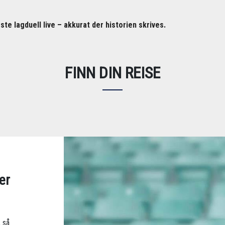
te lagduell live – akkurat der historien skrives.