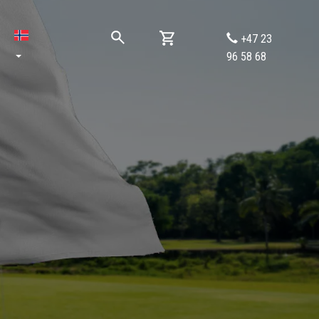
+47 23
96 58 68