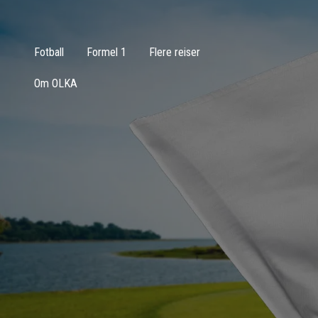
Fotball
Formel 1
Flere reiser
Om OLKA