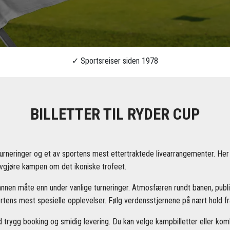
BILLETTER TIL RYDER CUP
urneringer og et av sportens mest ettertraktede livearrangementer. Her
 avgjøre kampen om det ikoniske trofeet.
 annen måte enn under vanlige turneringer. Atmosfæren rundt banen, pub
rtens mest spesielle opplevelser. Følg verdensstjernene på nært hold fra 
d trygg booking og smidig levering. Du kan velge kampbilletter eller kom