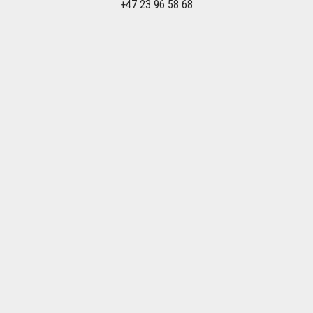
+47 23 96 58 68
Om Olkaexpress.no
Olkaexpress.no inngår i OLKA Sportresor AB som i løpet av