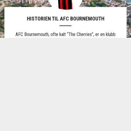
HISTORIEN TIL AFC BOURNEMOUTH
AFC Bournemouth, ofte kalt “The Cherries”, er en klubb
som har vokst frem som en av de mest interessante
historiene i moderne engelsk fotball. Klubben ble
grunnlagt i 1899 i kystbyen Bournemouth på Englands
sørkyst og har de siste tiårene gjort en imponerende
reise fra de lavere divisjonene opp til Premier League.
Klubben spiller sine hjemmekamper på Vitality Stadium,
en av Premier Leagues mest intime arenaer med plass til
litt over 11 000 tilskuere. Den mindre arenaen bidrar til
en tett og intens kampopplevelse hvor publikum sitter
nær banen og skaper en engasjert atmosfære på hver
kampdag.