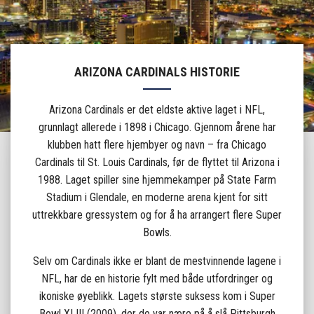
ARIZONA CARDINALS HISTORIE
Arizona Cardinals er det eldste aktive laget i NFL,
grunnlagt allerede i 1898 i Chicago. Gjennom årene har
klubben hatt flere hjembyer og navn – fra Chicago
Cardinals til St. Louis Cardinals, før de flyttet til Arizona i
1988. Laget spiller sine hjemmekamper på State Farm
Stadium i Glendale, en moderne arena kjent for sitt
uttrekkbare gressystem og for å ha arrangert flere Super
Bowls.
Selv om Cardinals ikke er blant de mestvinnende lagene i
NFL, har de en historie fylt med både utfordringer og
ikoniske øyeblikk. Lagets største suksess kom i Super
Bowl XLIII (2009), der de var nære på å slå Pittsburgh