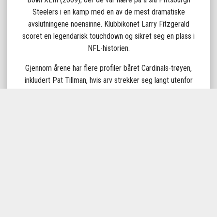
Steelers i en kamp med en av de mest dramatiske
avslutningene noensinne. Klubbikonet Larry Fitzgerald
scoret en legendarisk touchdown og sikret seg en plass i
NFL-historien.
Gjennom årene har flere profiler båret Cardinals-trøyen,
inkludert Pat Tillman, hvis arv strekker seg langt utenfor
sporten. I dag ledes laget av quarterback Kyler Murray,
kjent for sin eksplosive spillestil og atletiske ferdigheter.
Rivaliseringen med San Francisco 49ers og Seattle
Seahawks gjør disse kampene ekstra intense og
underholdende.
Arizona Cardinals er et lag med dype røtter i amerikansk
fotball – en historie om viljestyrke, ikoniske spillere og
uforglemmelige kamper. Å oppleve en kamp i Glendale er
et must for alle NFL-fans.