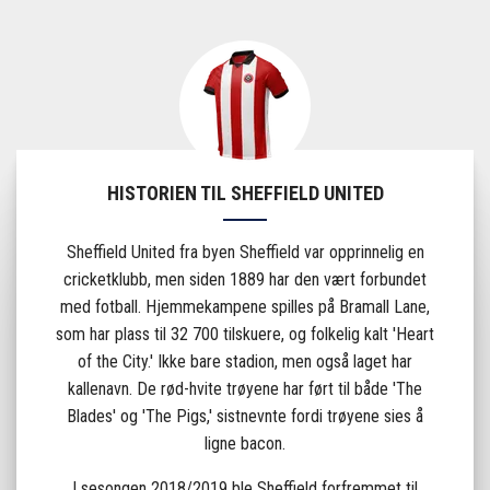
HISTORIEN TIL SHEFFIELD UNITED
Sheffield United fra byen Sheffield var opprinnelig en
cricketklubb, men siden 1889 har den vært forbundet
med fotball. Hjemmekampene spilles på Bramall Lane,
som har plass til 32 700 tilskuere, og folkelig kalt 'Heart
of the City.' Ikke bare stadion, men også laget har
kallenavn. De rød-hvite trøyene har ført til både 'The
Blades' og 'The Pigs,' sistnevnte fordi trøyene sies å
ligne bacon.
I sesongen 2018/2019 ble Sheffield forfremmet til