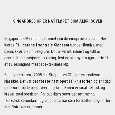
SINGAPORES GP ER NATTLØPET SOM ALDRI SOVER
Singapores GP er noe helt annet enn de europeiske løpene. Her
kjøres F1 i
gatene i sentrale Singapore
under flomlys, med
byens skyline som bakgrunn. Det er varmt, intenst og fullt av
energi. Kombinasjonen av racing, fest og storbypuls gjør dette til
et av sesongens mest spektakulære løp.
Siden premieren i 2008 har Singapores GP blitt en moderne
klassiker. Det var det
første nattløpet i F1-historien
og er i dag
en favoritt både blant førere og fans. Banen er smal, teknisk og
krever total presisjon. For publikum betyr det tett racing,
fantastisk atmosfære og en opplevelse som fortsetter lenge etter
at målstreken er passert.