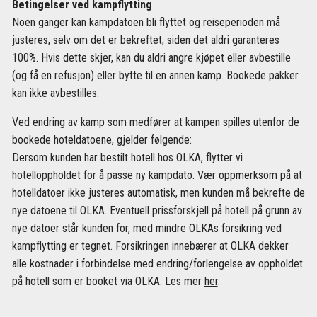
Betingelser ved kampflytting
Noen ganger kan kampdatoen bli flyttet og reiseperioden må
justeres, selv om det er bekreftet, siden det aldri garanteres
100%. Hvis dette skjer, kan du aldri angre kjøpet eller avbestille
(og få en refusjon) eller bytte til en annen kamp. Bookede pakker
kan ikke avbestilles.
Ved endring av kamp som medfører at kampen spilles utenfor de
bookede hoteldatoene, gjelder følgende:
Dersom kunden har bestilt hotell hos OLKA, flytter vi
hotelloppholdet for å passe ny kampdato. Vær oppmerksom på at
hotelldatoer ikke justeres automatisk, men kunden må bekrefte de
nye datoene til OLKA. Eventuell prissforskjell på hotell på grunn av
nye datoer står kunden for, med mindre OLKAs forsikring ved
kampflytting er tegnet. Forsikringen innebærer at OLKA dekker
alle kostnader i forbindelse med endring/forlengelse av oppholdet
på hotell som er booket via OLKA. Les mer
her
.