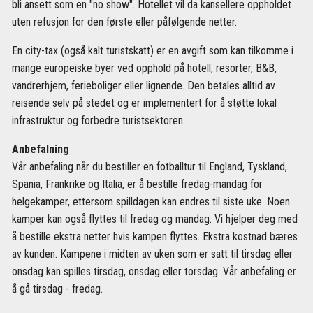
bli ansett som en "no show". Hotellet vil da kansellere oppholdet
uten refusjon for den første eller påfølgende netter.
En city-tax (også kalt turistskatt) er en avgift som kan tilkomme i
mange europeiske byer ved opphold på hotell, resorter, B&B,
vandrerhjem, ferieboliger eller lignende. Den betales alltid av
reisende selv på stedet og er implementert for å støtte lokal
infrastruktur og forbedre turistsektoren.
Anbefalning
Vår anbefaling når du bestiller en fotballtur til England, Tyskland,
Spania, Frankrike og Italia, er å bestille fredag-mandag for
helgekamper, ettersom spilldagen kan endres til siste uke. Noen
kamper kan også flyttes til fredag og mandag. Vi hjelper deg med
å bestille ekstra netter hvis kampen flyttes. Ekstra kostnad bæres
av kunden. Kampene i midten av uken som er satt til tirsdag eller
onsdag kan spilles tirsdag, onsdag eller torsdag. Vår anbefaling er
å gå tirsdag - fredag.