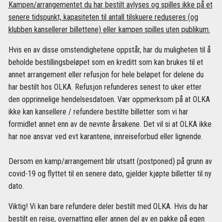
Kampen/arrangementet du har bestilt avlyses og spilles ikke på et
senere tidspunkt, kapasiteten til antall tilskuere reduseres (og
klubben kansellerer billettene) eller kampen spilles uten publikum.
Hvis en av disse omstendighetene oppstår, har du muligheten til å
beholde bestillingsbeløpet som en kreditt som kan brukes til et
annet arrangement eller refusjon for hele beløpet for delene du
har bestilt hos OLKA. Refusjon refunderes senest to uker etter
den opprinnelige hendelsesdatoen. Vær oppmerksom på at OLKA
ikke kan kansellere / refundere bestilte billetter som vi har
formidlet annet enn av de nevnte årsakene. Det vil si at OLKA ikke
har noe ansvar ved evt karantene, innreiseforbud eller lignende.
Dersom en kamp/arrangement blir utsatt (postponed) på grunn av
covid-19 og flyttet til en senere dato, gjelder kjøpte billetter til ny
dato.
Viktig! Vi kan bare refundere deler bestilt med OLKA. Hvis du har
bestilt en reise, overnatting eller annen del av en pakke på egen