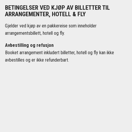
BETINGELSER VED KJØP AV BILLETTER TIL
ARRANGEMENTER, HOTELL & FLY
Gjelder ved kjøp av en pakkereise som inneholder
arrangementsbillett, hotell og fly.
Avbestilling og refusjon
Booket arrangement inkludert billetter, hotell og fly kan ikke
avbestilles og er ikke refunderbart.
Navn som i passet
Det er reisendes ansvar å sørge for at navnet på billetten er
korrekt og stemmer overens med passet. Sjekk at navnet ditt er
riktig stavet og at det står på samme måte og i samme
rekkefølge som i passet. Stavelsen må være i samsvar med det
som er oppgitt i den maskinlesbare delen av passet. De fleste
flyselskaper krever at billetter med feilstavede navn eller navn
som ikke samsvarer med passet, må utstedes på nytt, og noen
ganger må en helt ny billett betales i fullt beløp. I tillegg kan det