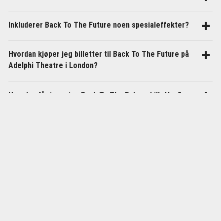
Inkluderer Back To The Future noen spesialeffekter?
Hvordan kjøper jeg billetter til Back To The Future på
Adelphi Theatre i London?
Hvordan får jeg mine Back To The Future-billetter?
Hvor mye koster billetter til Back To The Future i
Londons West End?
Hvordan kommer jeg meg til Adelphi Theatre i
London?
VI HAR FORNØYDE REISENDE!