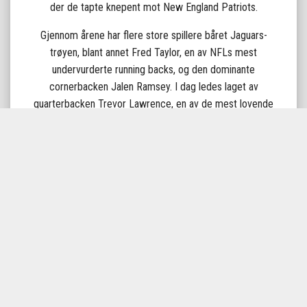
der de tapte knepent mot New England Patriots.
Gjennom årene har flere store spillere båret Jaguars-
trøyen, blant annet Fred Taylor, en av NFLs mest
undervurderte running backs, og den dominante
cornerbacken Jalen Ramsey. I dag ledes laget av
quarterbacken Trevor Lawrence, en av de mest lovende
talentene i ligaen, og fremtiden ser lys ut for
Jacksonville.
Rivaliseringen med Tennessee Titans, Indianapolis Colts
og Houston Texans gjør kampene i AFC South ekstra
intense. Jacksonville Jaguars er en klubb med sult og tro
på fremtiden – og å oppleve en kamp i Florida er den
perfekte muligheten til å kombinere amerikansk fotball
med sol, varme og en unik kampdag.