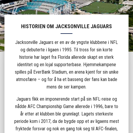
HISTORIEN OM JACKSONVILLE JAGUARS
Jacksonville Jaguars er en av de yngste klubbene i NFL
og debuterte i ligaen i 1995. Til tross for sin korte
historie har laget fra Florida allerede skapt en sterk
identitet og en lojal supporterbase. Hjemmekampene
spilles på EverBank Stadium, en arena kjent for sin unike
atmosfære – og for å ha et basseng der fans kan bade
mens de ser kampen.
Jaguars fikk en imponerende start på sin NFL-reise og
nådde AFC Championship Game allerede i 1996, bare to
år etter at klubben ble grunnlagt. Lagets sterkeste
periode kom i 2017, da de bygde opp et av ligaens mest
fryktede forsvar og nok en gang tok seg til AFC-finalen,