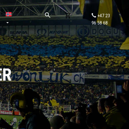
+47 23
96 58 68
ER