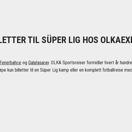
LETTER TIL SÜPER LIG HOS OLKAE
Fenerbahce
og
Galatasaray
. OLKA Sportsreiser formidler hvert år hundrevis 
øpe kun billetter til en Süper Lig kamp eller en komplett fotballreise med