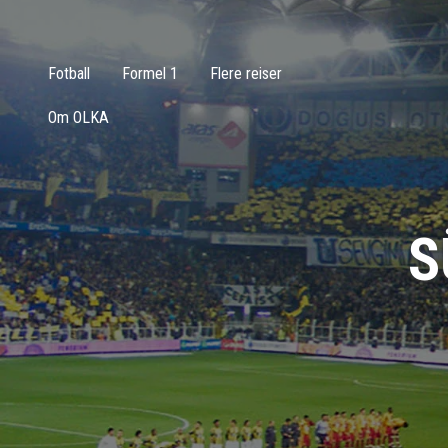
Fotball
Formel 1
Flere reiser
Om OLKA
S