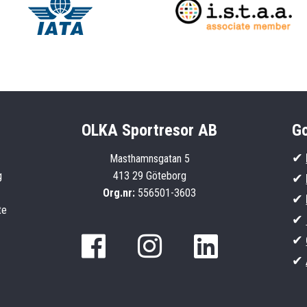
OLKA Sportresor AB
Go
✔
Masthamnsgatan 5
g
413 29 Göteborg
✔
Org.nr:
556501-3603
✔
te
✔
✔
✔