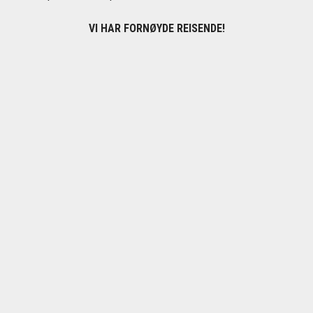
VI HAR FORNØYDE REISENDE!
KUNDESERVICE
Vil du ha hjelp med at gjennomføre bestillingen din? Gå til vår
FAQ